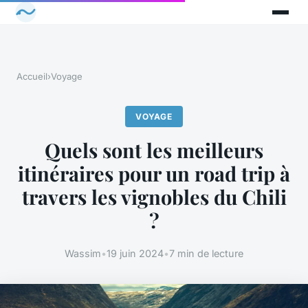
Accueil
›
Voyage
VOYAGE
Quels sont les meilleurs
itinéraires pour un road trip à
travers les vignobles du Chili
?
Wassim
•
19 juin 2024
•
7 min de lecture